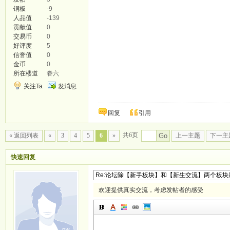
铜板
-9
人品值
-139
贡献值
0
交易币
0
好评度
5
信誉值
0
金币
0
所在楼道
眷六
关注Ta
发消息
回复
引用
共6页
« 返回列表
«
3
4
5
6
»
Go
上一主题
下一主
快速回复
欢迎提供真实交流，考虑发帖者的感受