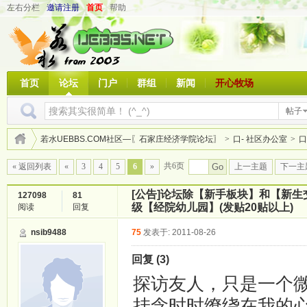
左右分栏
邀请注册
首页
帮助
首页
论坛
门户
群组
新闻
开心牧场
帖子
若水UEBBS.COM社区—〖石家庄经济学院论坛〗
>
口- 社区办公室
>
口
共6页
« 返回列表
«
3
4
5
6
»
Go
上一主题
下一主
[公告]
论坛除【新手板块】和【新生
127098
81
级【经院幼儿园】(发贴20贴以上)
阅读
回复
nsib9488
75
发表于: 2011-08-26
回复 (3)
探访友人，只是一个
挂念时时缭绕在我的心