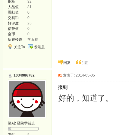
铜板
32
人品值
81
贡献值
0
交易币
0
好评度
23
信誉值
0
金币
0
所在楼道
学五楼
关注Ta
发消息
回复
引用
1034986782
81
发表于: 2014-05-05
报到
好的，知道了。
级别:
经院学前班
发帖
5