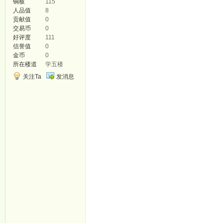
铜板
115
fsebs.com
人品值
8
贡献值
0
yunfu.anzsan.com
交易币
0
好评度
111
gps.aidtax.com
信誉值
0
金币
0
suoyin.owgou.com
所在楼道
学五楼
jianfei.smayi.com
关注Ta
发消息
fx.fsebs.com
yunfu1.anzsan.com
gps1.aidtax.com
suoyin1.owgou.com
jianfei1.smayi.com
fx1.fsebs.com
yunfu2.anzsan.com
gps2.aidtax.com
suoyin2.owgou.com