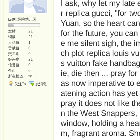
I ask, why let my late 
r replica gucci, "for t
级别:
经院幼儿园
Yuan, so the heart can 
for the future, you ca
发帖
21
铜板
21
e me silent sigh, the 
人品值
1
贡献值
0
ch plot replica louis vu
交易币
0
好评度
21
s vuitton fake handbag
信誉值
0
金币
0
ie, die then ... pray fo
所在楼道
学十
as now imperative to 
关注Ta
发消息
atening action has yet 
pray it does not like t
n the West Snappers, l
window, holding a hea
m, fragrant aroma. She 