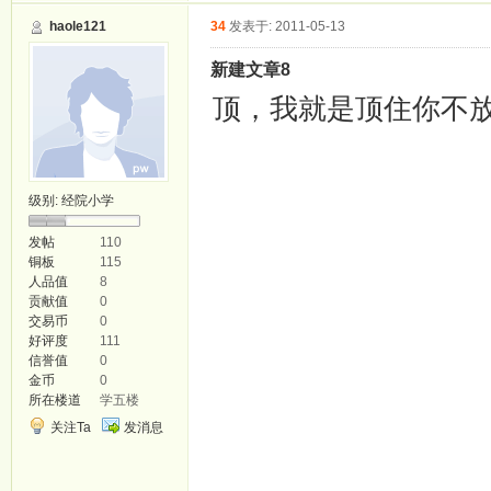
haole121
34
发表于: 2011-05-13
新建文章8
顶，我就是顶住你不
jianfei6.smayi.com
fx6.fsebs.com
级别:
经院小学
suoyin7.owgou.com
jianfei7.smayi.com
发帖
110
铜板
115
fx7.fsebs.com
人品值
8
贡献值
0
suoyin8.owgou.com
交易币
0
好评度
111
jianfei8.smayi.com
信誉值
0
金币
0
fx8.fsebs.com
所在楼道
学五楼
suoyin9.owgou.com
关注Ta
发消息
jianfei9.smayi.com