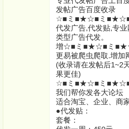
专业代发帖广告上百
发帖广告百度收录
☆■ミ■★☆■ミ■★☆
代发广告,代发贴,专业
类型广告代发。
增☆■ミ■★☆■ミ■★
更易被爬虫爬取.增加
(收录请在发帖后1~2
果更佳)
☆■ミ■★☆■ミ■★☆
我们帮你发各大论坛
适合淘宝、企业、商家
●代发贴：
套餐：