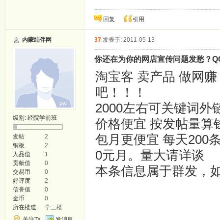
回复
引用
内蒙结伴网
37
发表于: 2011-05-13
你还在为你的网店宣传问题发愁？QQ96
淘宝客 卖产品 做网
吧！！！
2000左右可关键词外
级别:
经院学前班
价格便宜 按发帖量算钱 
包月更便宜 每天200条 
发帖
2
铜板
2
0元月。量大请详谈
人品值
1
贡献值
0
本条信息属于群发，
交易币
0
好评度
2
信誉值
0
金币
0
所在楼道
学三楼
关注Ta
发消息