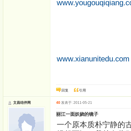
www.yougouqiqiang.
suoyin.gzand.com
jianfei.taobaowp.com
fengxiong.taobaowp.
meibai.chufang-11.co
dianziyan.taobaowp.
www.xianunitedu.com
bao.taobaowp.com
回复
引用
文昌结伴网
40
发表于: 2011-05-21
丽江一面妖娆的镜子
一个原本质朴宁静的古