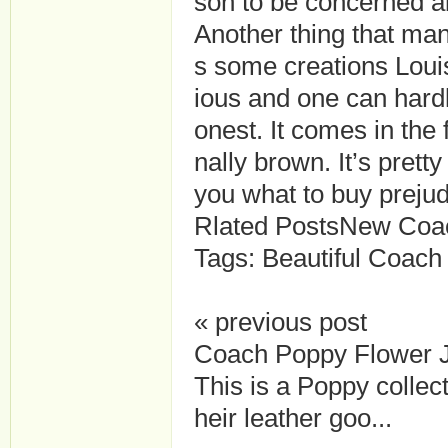
son to be concerned abo
Another thing that man
s some creations Louis 
ious and one can hardl
onest. It comes in the 
nally brown. It’s pretty
you what to buy prejud
Rlated PostsNew Coa
Tags: Beautiful Coach
« previous post
Coach Poppy Flower 
This is a Poppy collec
heir leather goo...