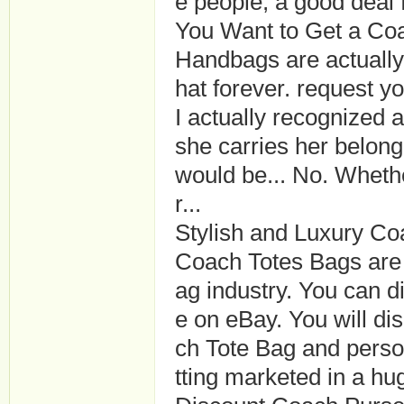
e people, a good deal f
You Want to Get a Co
Handbags are actually 
hat forever. request y
I actually recognized 
she carries her belong
would be... No. Whethe
r...
Stylish and Luxury C
Coach Totes Bags are 
ag industry. You can 
e on eBay. You will di
ch Tote Bag and person
tting marketed in a hug