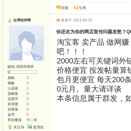
回复
引用
台湾结伴网
36
发表于: 2011-05-13
你还在为你的网店宣传问题发愁？QQ96
淘宝客 卖产品 做网
吧！！！
2000左右可关键词外
级别:
经院学前班
价格便宜 按发帖量算钱 
包月更便宜 每天200条 
发帖
3
铜板
3
0元月。量大请详谈
人品值
1
贡献值
0
本条信息属于群发，
交易币
0
好评度
3
信誉值
0
金币
0
所在楼道
学二楼
关注Ta
发消息