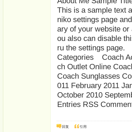
About Me Sample Titl
This is a sample text 
niko settings page and
ary of your website or a
ou also can disable thi
ru the settings page.
Categories Coach Ac
ch Outlet Online Coa
Coach Sunglasses Co
011 February 2011 J
October 2010 Septemb
Entries RSS Comment
回复
引用