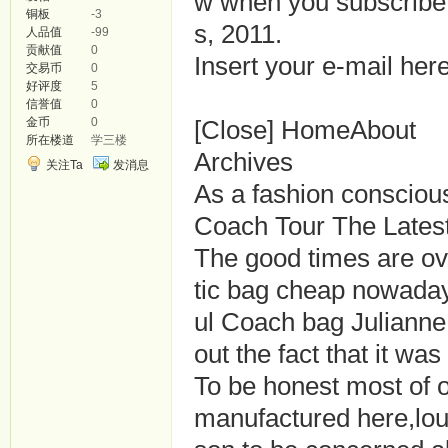
w when you subscribe
铜板
-3
s, 2011.
人品值
-99
贡献值
0
Insert your e-mail her
交易币
0
好评度
5
信誉值
0
金币
0
[Close] HomeAbout
所在楼道
学三楼
Archives
关注Ta
发消息
As a fashion consciou
Coach Tour The Lates
The good times are over
tic bag cheap nowaday
ul Coach bag Julianne
out the fact that it wa
To be honest most of o
manufactured here,loui