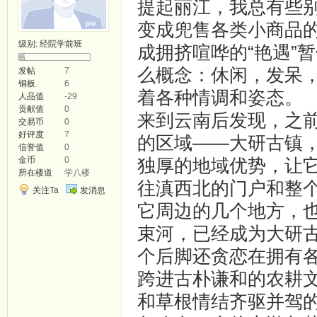
提起丽江，我总有些
变成兜售各类小商品的
级别:
经院学前班
成拥挤喧哗的“艳遇”
么概念：休闲，发呆
发帖
7
铜板
6
着各种情调和姿态。
人品值
-29
贡献值
0
来到云南后发现，之
交易币
0
好评度
7
的区域——大研古镇
信誉值
0
金币
0
独厚的地域优势，让
所在楼道
学八楼
往滇西北的门户和整
关注Ta
发消息
它周边的几个地方，
束河，已经成为大研
个后脚还贪恋在拥有
跨进古朴谦和的农耕
和草根情结齐驱并驾