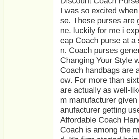
Discount Coach Purse
I was so excited when
se. These purses are g
ne. luckily for me i ex
eap Coach purse at a
n. Coach purses genera
Changing Your Style
Coach handbags are ac
ow. For more than six
are actually as well-l
m manufacturer given t
anufacturer getting use
Affordable Coach Han
Coach is among the mo