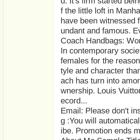
d. It's firm started be
f the little loft in Manh
have been witnessed f
undant and famous. E
Coach Handbags: Wom
In contemporary societ
females for the reason
tyle and character tha
ach has turn into amon
wnership. Louis Vuitto
ecord...
Email: Please don't in
g :You will automatica
ibe. Promotion ends m