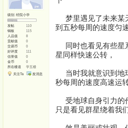
下­
级别:
经院小学
梦里遇见了未来某天
到五秒每周的速度匀
发帖
110
铜板
115
人品值
8
贡献值
0
同时也看见有些星系
交易币
0
好评度
111
星同样快速公转，
信誉值
0
金币
0
所在楼道
学五楼
当时我就意识到地球
关注Ta
发消息
秒每周的速度高速运
受地球自身引力的作
只是看见群星绕着我