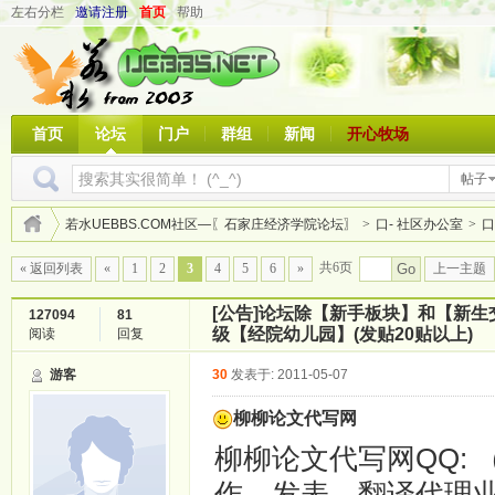
左右分栏
邀请注册
首页
帮助
首页
论坛
门户
群组
新闻
开心牧场
帖子
若水UEBBS.COM社区—〖石家庄经济学院论坛〗
>
口- 社区办公室
>
口
共6页
« 返回列表
«
1
2
3
4
5
6
»
Go
上一主题
[公告]
论坛除【新手板块】和【新生
127094
81
级【经院幼儿园】(发贴20贴以上)
阅读
回复
游客
30
发表于: 2011-05-07
柳柳论文代写网
柳柳论文代写网QQ: （1
作、发表、翻译代理业