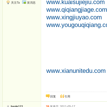
www.kuaisujiejiu.com
关注Ta
发消息
www.qiqiangjiage.co
www.xingjiuyao.com
www.yougouqiqiang.
suoyin.gzand.com
jianfei.taobaowp.com
fengxiong.taobaowp.
meibai.chufang-11.co
dianziyan.taobaowp.
www.xianunitedu.com
bao.taobaowp.com
回复
引用
haole121
39
发表于: 2011-05-17