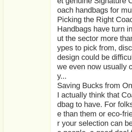
et genuine Signature 
oach handbags for muc
Picking the Right Coa
Handbags have turn in
ut the sector more tha
ypes to pick from, disc
design could be difficu
we even now usually ch
y...
Saving Bucks from O
I actually think that 
dbag to have. For folk
e than them or eco-fri
r your selection can 