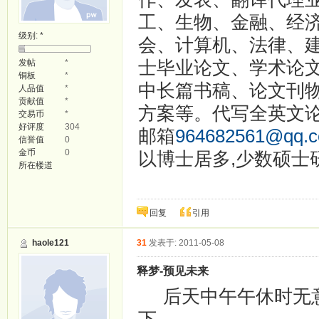
工、生物、金融、经
级别:
*
会、计算机、法律、
士毕业论文、学术论
发帖
*
铜板
*
中长篇书稿、论文刊
人品值
*
贡献值
*
方案等。代写全英文论文。
交易币
*
好评度
304
邮箱
964682561@qq.
信誉值
0
金币
0
以博士居多,少数硕士
所在楼道
回复
引用
haole121
31
发表于: 2011-05-08
释梦-预见未来
后天中午午休时无意