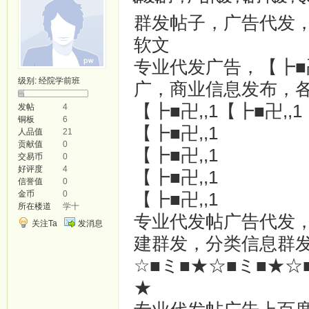
群发帖子，广告代发，帖
软文
专业代发广告，【┣■
级别:
经院学前班
广，商业信息发布，
【┣■卍,,1【┣■卍,,1
发帖
4
铜板
6
【┣■卍,,1
人品值
21
贡献值
0
【┣■卍,,1
交易币
0
好评度
4
【┣■卍,,1
信誉值
0
金币
0
【┣■卍,,1
所在楼道
学十
专业代发帖广告代发
关注Ta
发消息
建群发，分类信息群
☆■ミ■★☆■ミ■★☆
★