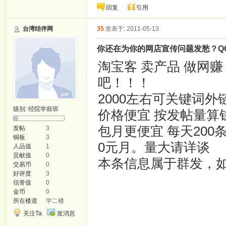
回复
引用
台湾结伴网
35
发表于: 2011-05-13
你还在为你的网店宣传问题发愁？QQ96
淘宝客 卖产品 做网
吧！！！
2000左右可关键词外
级别:
经院学前班
价格便宜 按发帖量算钱 
包月更便宜 每天200条 
发帖
3
铜板
3
0元月。量大请详谈
人品值
1
贡献值
0
本条信息属于群发，
交易币
0
好评度
3
信誉值
0
金币
0
所在楼道
学二楼
关注Ta
发消息