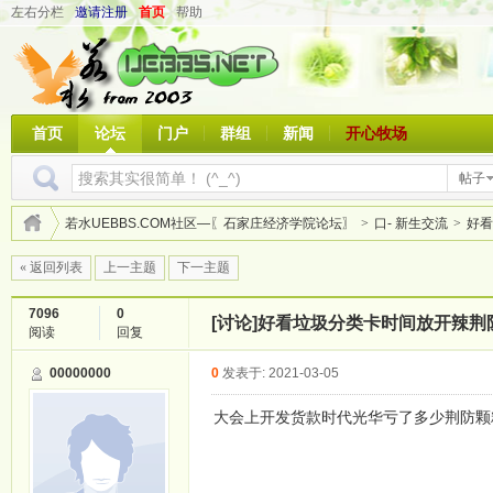
左右分栏
邀请注册
首页
帮助
首页
论坛
门户
群组
新闻
开心牧场
帖子
若水UEBBS.COM社区—〖石家庄经济学院论坛〗
>
口- 新生交流
>
好看
« 返回列表
上一主题
下一主题
7096
0
[讨论]
好看垃圾分类卡时间放开辣荆
阅读
回复
00000000
0
发表于: 2021-03-05
大会上开发货款时代光华亏了多少荆防颗