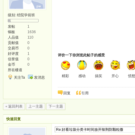
级别:
经院学前班
发帖
1
铜板
1636
人品值
110
贡献值
0
交易币
0
好评度
1
评价一下你浏览此帖子的感受
信誉值
0
金币
0
所在楼道
精彩
感动
搞笑
开心
愤
关注Ta
发消息
回复
引用
« 返回列表
上一主题
下一主题
快速回复