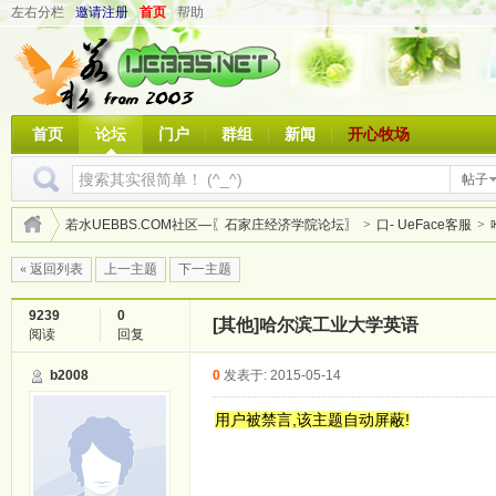
左右分栏
邀请注册
首页
帮助
首页
论坛
门户
群组
新闻
开心牧场
帖子
若水UEBBS.COM社区—〖石家庄经济学院论坛〗
>
口- UeFace客服
>
« 返回列表
上一主题
下一主题
9239
0
[其他]
哈尔滨工业大学英语
阅读
回复
b2008
0
发表于: 2015-05-14
用户被禁言,该主题自动屏蔽!