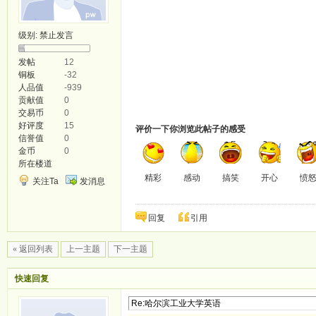
级别:
禁止发言
发帖
12
铜板
-32
人品值
-939
贡献值
0
交易币
0
好评度
15
评价一下你浏览此帖子的感受
信誉值
0
金币
0
所在楼道
精彩
感动
搞笑
开心
愤
关注Ta
发消息
回复
引用
« 返回列表
上一主题
下一主题
快速回复