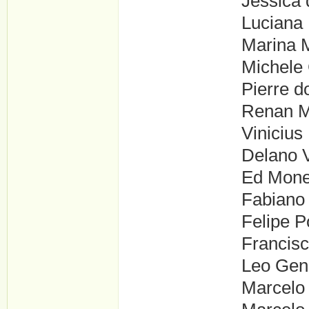
Jéssica da Silva
Luciana Roque .
Marina Mandon?a 
Michele Gon?alve
Pierre dos Santo
Renan Monteiro 
Vinicius Faria .
Delano Valentim 
Ed Money ....Po
Fabiano Gon?alve
Felipe Porto ...
Francisco Marcos
Leo Generoso ...
Marcelo António S