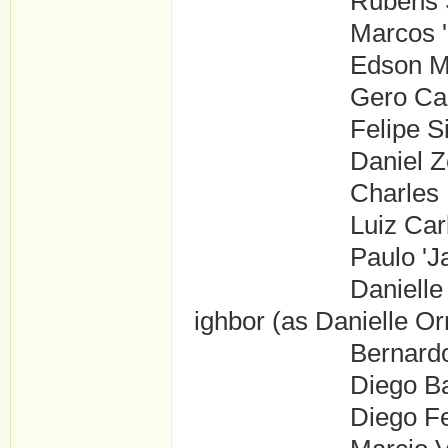
Rubens Sabino .
Marcos 'Kikito' 
Edson Montenegro
Gero Camilo ...
Felipe Silva .
Daniel Zettel ..
Charles Paravent
Luiz Carlos Ribe
Paulo 'Jacaré' 
Danielle Ornelas 
ighbor (as Danielle Or
Bernardo Santos 
Diego Batista ..
Diego Ferreira .