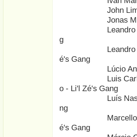
Ivan Martins ....
John Lima ....Ba
Jonas Michel ....
Leandro Lucas ...
g
Leandro Dias Bati
é's Gang
Lúcio Andrey ....
Luis Carlos Rodri
o - Li'l Zé's Gang
Luís Nascimento .
ng
Marcello Melo Jun
é's Gang