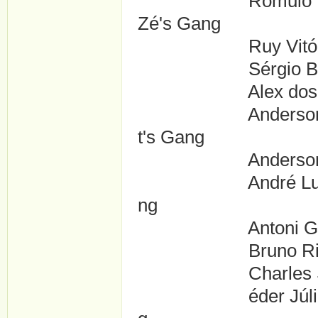
Rómulo 'Guinomo'
Zé's Gang
Ruy Vitório ....B
Sérgio Bispo ....
Alex dos Santos 
Anderson Bruno M
t's Gang
Anderson Lug?o .
André Luiz Mende
ng
Antoni Guedes ..
Bruno Ricardo ..
Charles Samuel .
éder Júlio Martin