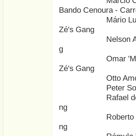
Márcio Costa ....
Bando Cenoura - Carr
Mário Luiz Costa 
Zé's Gang
Nelson Amaral ...
g
Omar 'Mazinho' Ba
Zé's Gang
Otto Amorim ....B
Peter Soares ....
Rafael de Souza .
ng
Roberto Miguez ..
ng