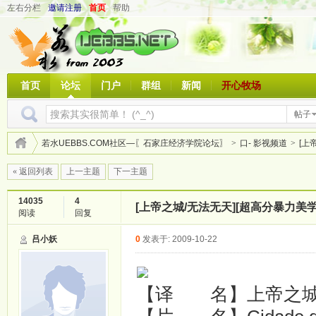
左右分栏
邀请注册
首页
帮助
首页
论坛
门户
群组
新闻
开心牧场
帖子
若水UEBBS.COM社区—〖石家庄经济学院论坛〗
>
口- 影视频道
>
[上
« 返回列表
上一主题
下一主题
14035
4
[上帝之城/无法无天][超高分暴力美学巨
阅读
回复
吕小妖
0
发表于: 2009-10-22
【译 名】上帝之城/无