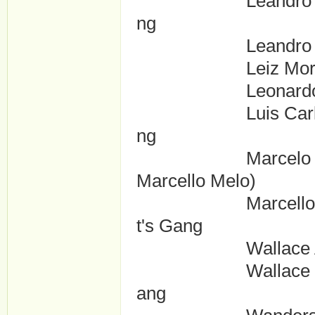
Leandro Gon?alve
ng
Leandro Lima ...
Leiz Moreira ...
Leonardo Melo ..
Luis Carlos Olive
ng
Marcelo Melo ...
Marcello Melo)
Marcello 'Máscara
t's Gang
Wallace Araújo .
Wallace Nascimen
ang