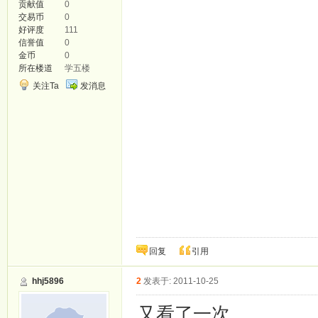
贡献值
0
交易币
0
好评度
111
信誉值
0
金币
0
所在楼道
学五楼
关注Ta
发消息
回复
引用
hhj5896
2
发表于: 2011-10-25
又看了一次