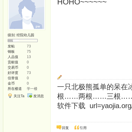
HOHO~~~~~~
级别:
经院幼儿园
发帖
73
铜板
75
人品值
13
贡献值
0
交易币
0
好评度
73
信誉值
0
金币
0
一只北极熊孤单的呆在
所在楼道
学一楼
根……两根……三根…
关注Ta
发消息
软件下载 url=yaojia.org
回复
引用