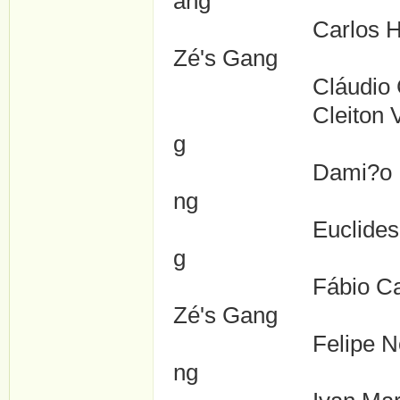
ang
Carlos Henrique A
Zé's Gang
Cláudio César ...
Cleiton Ventura .
g
Dami?o Firmino ..
ng
Euclides Garcia .
g
Fábio Castor Conc
Zé's Gang
Felipe Nogueira .
ng