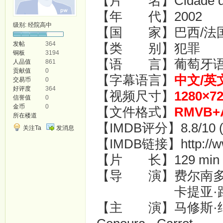
【片 名】Cidade de D
【年 代】2002
级别:
经院高中
【国 家】巴西/法
发帖
364
【类 别】犯罪
铜板
3194
【语 言】葡萄牙
人品值
861
贡献值
0
【字幕语言】
中文/英
交易币
0
好评度
364
【视频尺寸】
1280×7
信誉值
0
金币
0
【文件格式】
RMVB+
所在楼道
【IMDB评分】8.8/10 (14
关注Ta
发消息
【IMDB链接】http://www.
【片 长】129 min 2
【导 演】费尔南多·梅里尔
卡提亚·路德Kat
【主 演】马修斯·纳克加勒 M