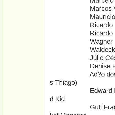
Marcelo Araújo .
Marcos Viana ...
Maurício Figueira
Ricardo Lira ...
Ricardo Rocha da 
Wagner Mello ...
Waldeck Roque .
Júlio César Siqu
Denise Fonsec
Ad?o dos Santos 
s Thiago)
Edward Boggiss Lu
d Kid
Guti Fraga ....G