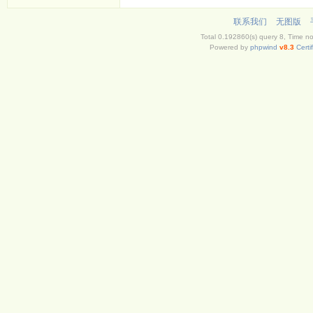
联系我们
无图版
Total 0.192860(s) query 8, Time n
Powered by
phpwind
v8.3
Certi