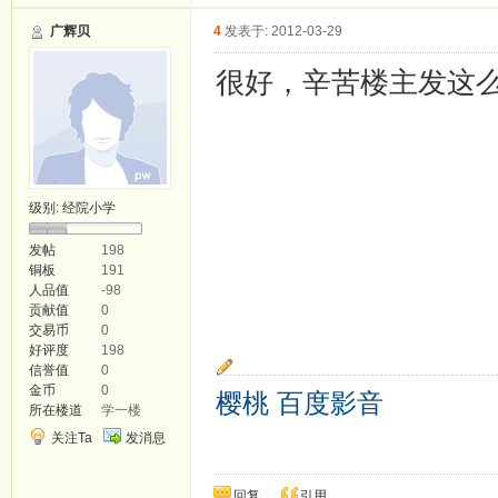
广辉贝
4
发表于: 2012-03-29
很好，辛苦楼主发这
级别:
经院小学
发帖
198
铜板
191
人品值
-98
贡献值
0
交易币
0
好评度
198
信誉值
0
金币
0
樱桃
百度影音
所在楼道
学一楼
关注Ta
发消息
回复
引用