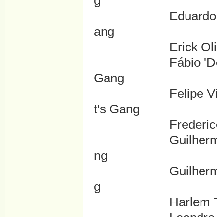
g
Eduardo 'BR' Pira
ang
Erick Oliveira ..
Fábio 'Dog' da Cu
Gang
Felipe Villela Me
t's Gang
Frederico Lins ..
Guilherme Esteva
ng
Guilherme Willia
g
Harlem Teixeira .