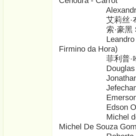
Cenoura - Carrot
Alexandre Rodrig
艾莉丝·布拉加 Alice
索·豪黑 Seu Jorge 
Leandro Firmino .
Firmino da Hora)
菲利普·哈根森 Phelli
Douglas Silva ..
Jonathan Haagens
Jefechander Supli
Emerson Gomes .
Edson Oliveira ...
Michel de Souza 
Michel De Souza Gom