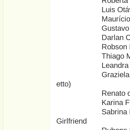
Roberta Rodrigue
Luis Otávio ....
Maurício Marque
Gustavo Engracia 
Darlan Cunha ....
Robson Rocha .
Thiago Martins
Leandra Miranda
Graziela Moretto 
etto)
Renato de Souza
Karina Falc?o ...
Sabrina Rosa ...
Girlfriend