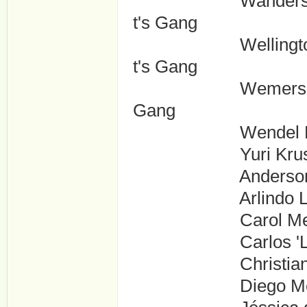
Wanderson 'Pet?o
t's Gang
Wellington Costa 
t's Gang
Wemerson Gon?alv
Gang
Wendel Barros ..
Yuri Krushewsky 
Anderson Faria .
Arlindo Lopes ..
Carol Meirelles 
Carlos 'Lencinho'
Christiano ....
Diego Mendes ..