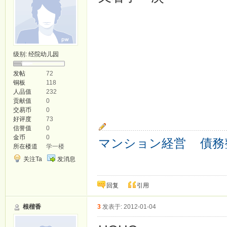
级别:
经院幼儿园
发帖
72
铜板
118
人品值
232
贡献值
0
交易币
0
好评度
73
信誉值
0
金币
0
マンション経営
債務
所在楼道
学一楼
关注Ta
发消息
回复
引用
根楷香
3
发表于: 2012-01-04