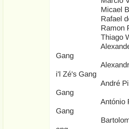
Marcio Vinicios 
Micael Borges ..
Rafael de Castro
Ramon Francisco
Thiago Wallace .
Alexander Cerquei
Gang
Alexandre 'China'
i'l Zé's Gang
André Pires Marti
Gang
António Rodrigues
Gang
Bartolomeu Braga 