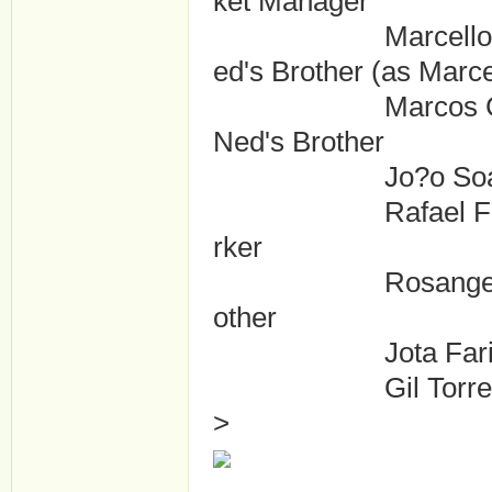
ket Manager
Marcello Costa .
ed's Brother (as Marc
Marcos Coutinho 
Ned's Brother
Jo?o Soares .
Rafael Fontenele
rker
Rosangela Rodrig
other
Jota Farias ....
Gil Torres ....Mu
>