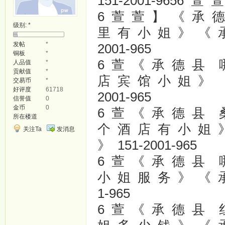
151-2001-9656 萱
6 萱 萱 】 《 承 
级别:
*
里 有 小 姐 》 《 
发帖
*
2001-965
铜板
*
6 萱 《 承 德 县 
人品值
*
贡献值
*
店 宾 馆 小 姐 》 
交易币
*
好评度
61718
2001-965
信誉值
0
金币
0
6 萱 《 承 德 县 
所在楼道
个 酒 店 有 小 姐 
关注Ta
发消息
》 151-2001-965
6 萱 《 承 德 县 
小 姐 服 务 》 《 承
1-965
6 萱 《 承 德 县 