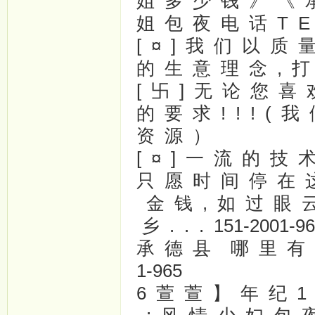
姐 多 少 钱 》 《
姐 包 夜 电 话 T E 
[ ¤ ] 我 们 以 质
的 生 意 理 念 , 打
[ 卐 ] 无 论 您 喜
的 要 求 ! ! ! (
资 源 ）
[ ¤ ] 一 流 的 技
只 愿 时 间 停 在 这
金 钱 , 如 过 眼 云
乡 . . . 151-2001
承 德 县 哪 里 有 漂
1-965
6 萱 萱 】 年 纪 1