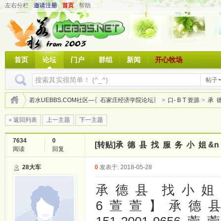
左右分栏
邀请注册
首页
帮助
首页
论坛
门户
群组
新闻
开心牧场
帖子
若水UEBBS.COM社区—〖石家庄经济学院论坛〗
>
口- B T 资源
>
承 德
« 返回列表
上一主题
下一主题
7634
0
[转贴]
承 德 县 找 服 务 小 姐 &n
阅读
回复
28大车
0
发表于: 2018-05-28
承 德 县 找 小 姐 全 
6 萱 萱 】 承 德 