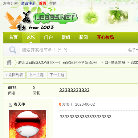
左右分栏
邀请注册
首页
帮助
首页
论坛
门户
群组
新闻
开心牧场
帖子
若水UEBBS.COM社区—〖石家庄经济学院论坛〗
>
口- 健康塑身
>
333
« 返回列表
上一主题
下一主题
6575
0
33333333333
阅读
回复
炙天使
0
发表于: 2020-06-02
333333333333333333333