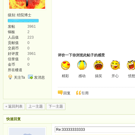
级别:
经院博士
发帖
3961
铜板
2
人品值
223
贡献值
0
交易币
0
好评度
3961
评价一下你浏览此帖子的感受
信誉值
0
金币
0
所在楼道
精彩
感动
搞笑
开心
愤
关注Ta
发消息
回复
引用
« 返回列表
上一主题
下一主题
快速回复