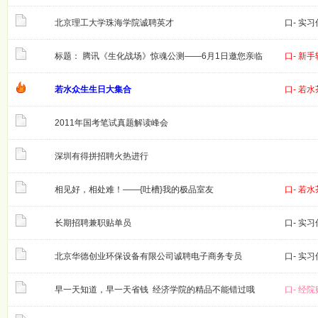
北京理工大学珠海学院诚聘英才
口- 实
标题： 腾讯《生化战场》惊魂公测——6月1日邀您亲临
口- 新
若水众生生日大集合
口- 若
2011年国考笔试真题解读峰会
深圳有得拼招聘火热进行
相见好，相处难！——{吐槽}我的极品室友
口- 若
长期招聘兼职贴单员
口- 实
北京华德创业环保设备有限公司诚聘电子商务专员
口- 实
早一天知道，早一天省钱 经济学院的精品不能错过哦
口- 经