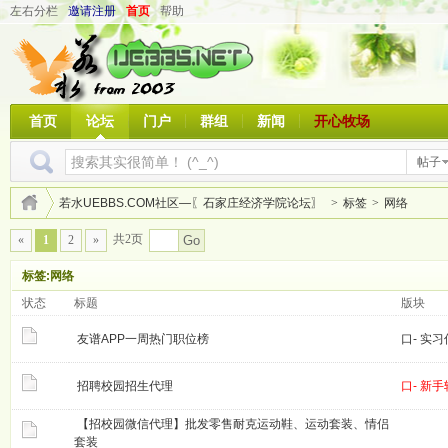
左右分栏
邀请注册
首页
帮助
首页
论坛
门户
群组
新闻
开心牧场
帖子
若水UEBBS.COM社区—〖石家庄经济学院论坛〗
>
标签
>
网络
共2页
«
1
2
»
Go
标签:网络
状态
标题
版块
友谱APP一周热门职位榜
口- 实
招聘校园招生代理
口- 新
【招校园微信代理】批发零售耐克运动鞋、运动套装、情侣
套装